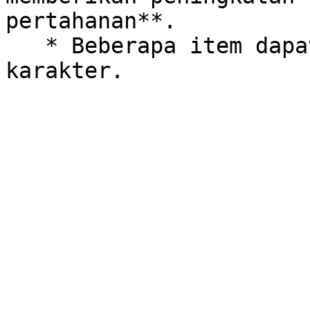
pertahanan**.

   * Beberapa item dapat **mengubah skill** 