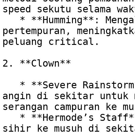
speed sekutu selama wak
   * **Humming**: Mengalun dalam irama 
pertempuran, meningkatk
peluang critical.

2. **Clown**

   * **Severe Rainstorm**: Menurunkan hujan panah 
angin di sekitar untuk 
serangan campuran ke mus
   * **Hermode’s Staff**: Memberikan serangan 
sihir ke musuh di sekit