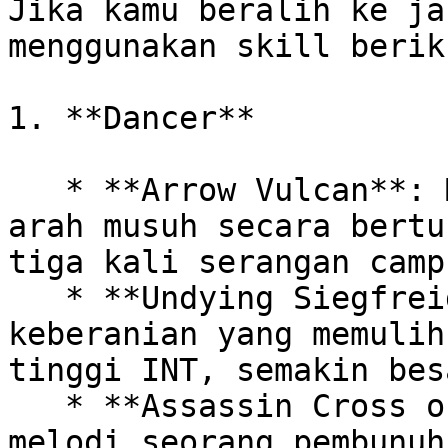
Jika kamu beralih ke ja
menggunakan skill beriku
1. **Dancer**

   * **Arrow Vulcan**: Menembakkan banyak panah ke 
arah musuh secara bertu
tiga kali serangan camp
   * **Undying Siegfreid**: Memainkan lagu 
keberanian yang memulih
tinggi INT, semakin bes
   * **Assassin Cross of Sunset**: Memainkan 
melodi seorang pembunuh