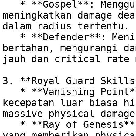
   * **Gospel**: Menggunakan lagu pujian untuk 
meningkatkan damage dea
dalam radius tertentu.

   * **Defender**: Meningkatkan kemampuan 
bertahan, mengurangi da
jauh dan critical rate 
3. **Royal Guard Skills*
   * **Vanishing Point**: Menyerang musuh dengan 
kecepatan luar biasa hi
massive physical damage.
   * **Ray of Genesis**: Menggambar salib darah 
yang memberikan physica