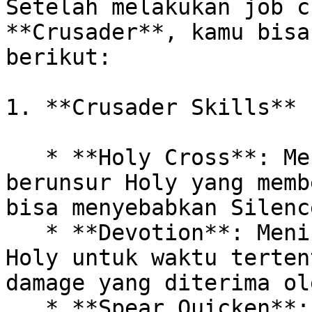
Setelah melakukan job c
**Crusader**, kamu bisa
berikut:

1. **Crusader Skills**

   * **Holy Cross**: Menyerang dengan salib 
berunsur Holy yang memb
bisa menyebabkan Silence
   * **Devotion**: Meningkatkan serangan berelemen 
Holy untuk waktu terten
damage yang diterima ol
   * **Spear Quicken**: Meningkatkan attack speed 