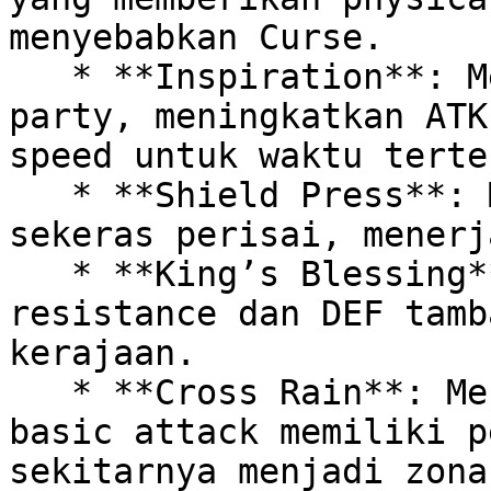
menyebabkan Curse.

   * **Inspiration**: Memberi kekuatan suci kepada 
party, meningkatkan ATK
speed untuk waktu terten
   * **Shield Press**: Menyerang dengan tubuh 
sekeras perisai, menerj
   * **King’s Blessing**: Memberikan status 
resistance dan DEF tamb
kerajaan.

   * **Cross Rain**: Menyerang dengan cahaya suci; 
basic attack memiliki p
sekitarnya menjadi zona