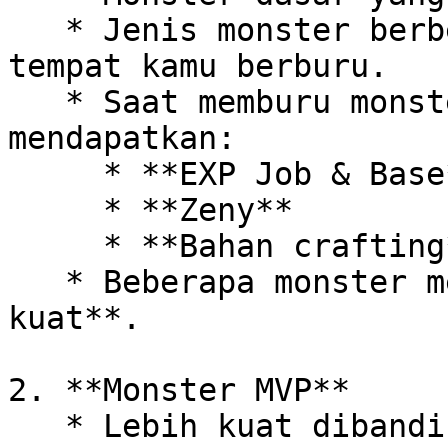
   * Jenis monster berbeda tergantung pada Field 
tempat kamu berburu.

   * Saat memburu monster Field, kamu bisa 
mendapatkan:

     * **EXP Job & Base**

     * **Zeny**

     * **Bahan crafting**

   * Beberapa monster memiliki **skill yang 
kuat**.

2. **Monster MVP**

   * Lebih kuat dibanding monster biasa, dan harus 