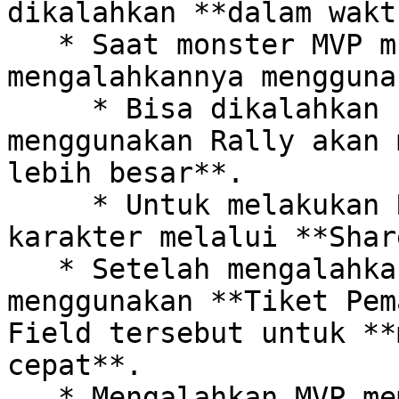
dikalahkan **dalam wakt
   * Saat monster MVP muncul di Field, kamu dapat 
mengalahkannya mengguna
     * Bisa dikalahkan solo, namun jika 
menggunakan Rally akan 
lebih besar**.

     * Untuk melakukan Rally, kamu harus menyewa 
karakter melalui **Shar
   * Setelah mengalahkan bos Field, kamu dapat 
menggunakan **Tiket Pem
Field tersebut untuk **
cepat**.

   * Mengalahkan MVP memberikan berbagai hadiah 