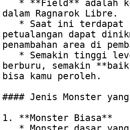
   * **Field** adalah konten dasar berburu monster 
dalam Ragnarok Libre.

   * Saat ini terdapat **15 area** tempat 
petualangan dapat dinik
penambahan area di pemb
   * Semakin tinggi level Field tempat kamu 
berburu, semakin **baik
bisa kamu peroleh.

#### Jenis Monster yang
1. **Monster Biasa**

   * Monster dasar yang muncul di setiap Field.
