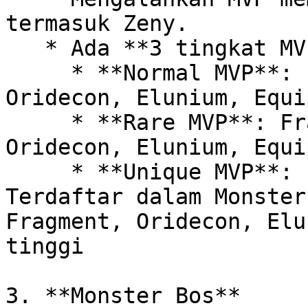
termasuk Zeny.

   * Ada **3 tingkat MVP**:

     * **Normal MVP**: Fragmen Duel Piramida, 
Oridecon, Elunium, Equi
     * **Rare MVP**: Fragmen Duel Piramida, 
Oridecon, Elunium, Equi
     * **Unique MVP**: Fragmen Duel Piramida, 
Terdaftar dalam Monster
Fragment, Oridecon, Elu
tinggi

3. **Monster Bos**
