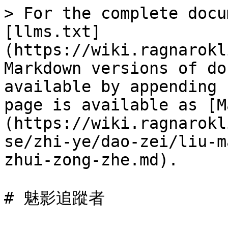
> For the complete docu
[llms.txt]
(https://wiki.ragnarokl
Markdown versions of do
available by appending 
page is available as [M
(https://wiki.ragnarokl
se/zhi-ye/dao-zei/liu-m
zhui-zong-zhe.md).

# 魅影追蹤者
