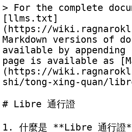
> For the complete docu
[llms.txt]
(https://wiki.ragnarokl
Markdown versions of do
available by appending 
page is available as [M
(https://wiki.ragnarokl
shi/tong-xing-quan/libr
# Libre 通行證

1. 什麼是 **Libre 通行證*