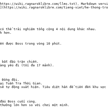
https://wiki.ragnaroklibre.com/llms.txt). Markdown versi
](https://wiki.ragnaroklibre.com/tieng-viet/he-thong-tro