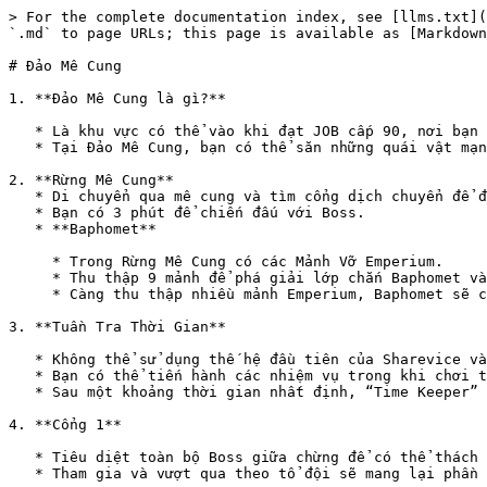
> For the complete documentation index, see [llms.txt](
`.md` to page URLs; this page is available as [Markdown
# Đảo Mê Cung

1. **Đảo Mê Cung là gì?**

   * Là khu vực có thể vào khi đạt JOB cấp 90, nơi bạn có thể trải nghiệm tổng cộng 4 nội dung khác nhau.

   * Tại Đảo Mê Cung, bạn có thể săn những quái vật mạnh hơn.

2. **Rừng Mê Cung**

   * Di chuyển qua mê cung và tìm cổng dịch chuyển để đến được Boss trong vòng 10 phút.

   * Bạn có 3 phút để chiến đấu với Boss.

   * **Baphomet**

     * Trong Rừng Mê Cung có các Mảnh Vỡ Emperium.

     * Thu thập 9 mảnh để phá giải lớp chắn Baphomet và bắt đầu trận chiến.

     * Càng thu thập nhiều mảnh Emperium, Baphomet sẽ càng yếu đi (tối đa 17 mảnh).

3. **Tuần Tra Thời Gian**

   * Không thể sử dụng thế hệ đầu tiên của Sharevice và Đồng đội.

   * Bạn có thể tiến hành các nhiệm vụ trong khi chơi tại Tuần Tra Thời Gian.

   * Sau một khoảng thời gian nhất định, “Time Keeper” sẽ tự động xuất hiện. Tiêu diệt hắn để tiến đến khu vực tiếp theo.

4. **Cổng 1**

   * Tiêu diệt toàn bộ Boss giữa chừng để có thể thách đấu Boss cuối cùng.

   * Tham gia và vượt qua theo tổ đội sẽ mang lại phần thưởng lớn hơn so với chơi một mình.
