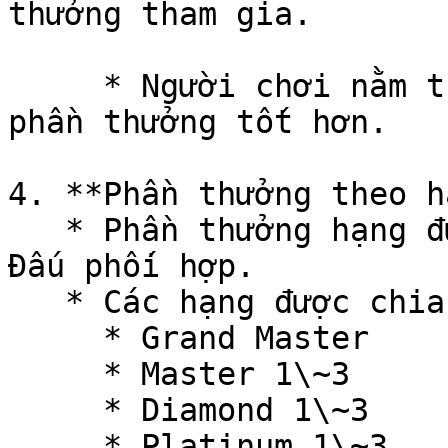
thưởng tham gia.

     * Người chơi nằm trong top 1000 sẽ nhận được 
phần thưởng tốt hơn.

4. **Phần thưởng theo h
   * Phần thưởng hạng được trao dựa trên xếp hạng 
Đấu phối hợp.

   * Các hạng được chia như sau:

     * Grand Master

     * Master 1\~3

     * Diamond 1\~3

     * Platinum 1\~3
