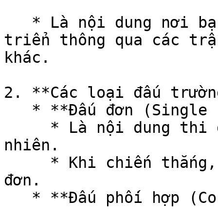
   * Là nội dung nơi bạn có thể cạnh tranh và phát 
triển thông qua các trậ
khác.

2. **Các loại đấu trường
   * **Đấu đơn (Single PVP)**

     * Là nội dung thi đấu 1:1 với đối thủ ngẫu 
nhiên.

     * Khi chiến thắng, bạn sẽ nhận được điểm đấu 
đơn.

   * **Đấu phối hợp (Co-op PVP)**
