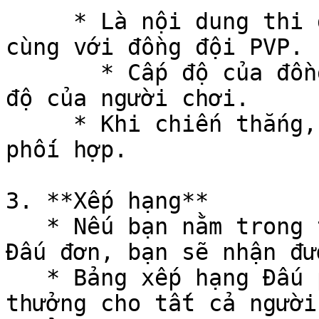
     * Là nội dung thi đấu với đối thủ ngẫu nhiên 
cùng với đồng đội PVP.

       * Cấp độ của đồng đội PVP sẽ bằng với cấp 
độ của người chơi.

     * Khi chiến thắng, bạn sẽ nhận được điểm đấu 
phối hợp.

3. **Xếp hạng**

   * Nếu bạn nằm trong top 1000 của bảng xếp hạng 
Đấu đơn, bạn sẽ nhận đư
   * Bảng xếp hạng Đấu phối hợp sẽ trao phần 
thưởng cho tất cả người