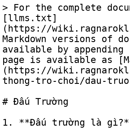
> For the complete docu
[llms.txt]
(https://wiki.ragnarokl
Markdown versions of do
available by appending 
page is available as [M
(https://wiki.ragnarokl
thong-tro-choi/dau-truo
# Đấu Trường

1. **Đấu trường là gì?**