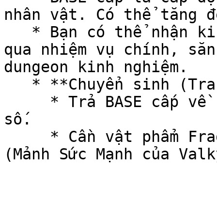
nhân vật. Có thể tăng đ
   * Bạn có thể nhận kinh nghiệm BASE cấp thông 
qua nhiệm vụ chính, săn
dungeon kinh nghiệm.

   * **Chuyển sinh (Transcendence):**

     * Trả BASE cấp về cấp 1 và nhận thêm điểm chỉ 
số.

     * Cần vật phẩm Fragment of Valkyrie's Power 