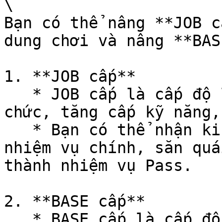
\

Bạn có thể nâng **JOB c
dung chơi và nâng **BAS
1. **JOB cấp**

   * JOB cấp là cấp độ liên quan đến việc chuyển 
chức, tăng cấp kỹ năng,
   * Bạn có thể nhận kinh nghiệm JOB cấp thông qua 
nhiệm vụ chính, săn quá
thành nhiệm vụ Pass.

2. **BASE cấp**

   * BASE cấp là cấp độ liên quan đến chỉ số của 