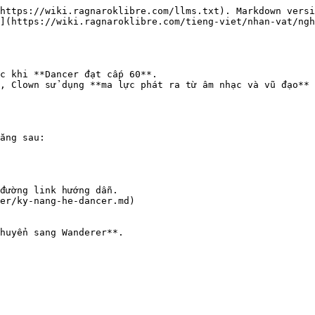
https://wiki.ragnaroklibre.com/llms.txt). Markdown versi
](https://wiki.ragnaroklibre.com/tieng-viet/nhan-vat/ngh