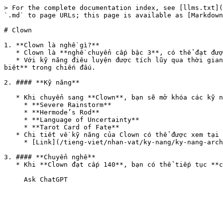
> For the complete documentation index, see [llms.txt](
`.md` to page URLs; this page is available as [Markdown
# Clown

1. **Clown là nghề gì?**

   * Clown là **nghề chuyển cấp bậc 3**, có thể đạt được khi **Dancer đạt cấp 60**.

   * Với kỹ năng điêu luyện được tích lũy qua thời gian, Clown sử dụng **ma lực phát ra từ âm nhạc và vũ đạo** để tạo ra **các hiệu ứng hỗ trợ hoặc phép thuật đặc 
biệt** trong chiến đấu.

2. #### **Kỹ năng**

   * Khi chuyển sang **Clown**, bạn sẽ mở khóa các kỹ năng sau:

     * **Severe Rainstorm**

     * **Hermode’s Rod**

     * **Language of Uncertainty**

     * **Tarot Card of Fate**

   * Chi tiết về kỹ năng của Clown có thể được xem tại đường link hướng dẫn.

     * [Link](/tieng-viet/nhan-vat/ky-nang/ky-nang-archer/ky-nang-he-dancer.md)

3. #### **Chuyển nghề**

   * Khi **Clown đạt cấp 140**, bạn có thể tiếp tục **chuyển sang Wanderer**.
