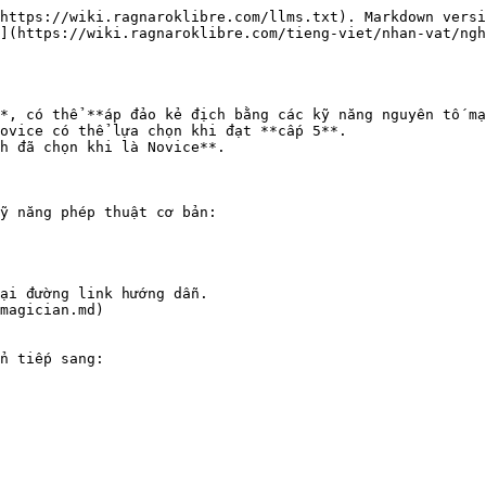
https://wiki.ragnaroklibre.com/llms.txt). Markdown versi
](https://wiki.ragnaroklibre.com/tieng-viet/nhan-vat/ngh