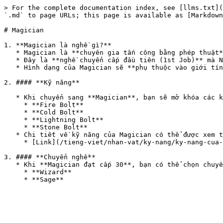
> For the complete documentation index, see [llms.txt](
`.md` to page URLs; this page is available as [Markdown
# Magician

1. **Magician là nghề gì?**

   * Magician là **chuyên gia tấn công bằng phép thuật**, có thể **áp đảo kẻ địch bằng các kỹ năng nguyên tố mạnh mẽ**.

   * Đây là **nghề chuyển cấp đầu tiên (1st Job)** mà Novice có thể lựa chọn khi đạt **cấp 5**.

   * Hình dạng của Magician sẽ **phụ thuộc vào giới tính đã chọn khi là Novice**.

2. #### **Kỹ năng**

   * Khi chuyển sang **Magician**, bạn sẽ mở khóa các kỹ năng phép thuật cơ bản:

     * **Fire Bolt**

     * **Cold Bolt**

     * **Lightning Bolt**

     * **Stone Bolt**

   * Chi tiết về kỹ năng của Magician có thể được xem tại đường link hướng dẫn.

     * [Link](/tieng-viet/nhan-vat/ky-nang/ky-nang-cua-magician.md)

3. #### **Chuyển nghề**

   * Khi **Magician đạt cấp 30**, bạn có thể chọn chuyển tiếp sang:

     * **Wizard**
