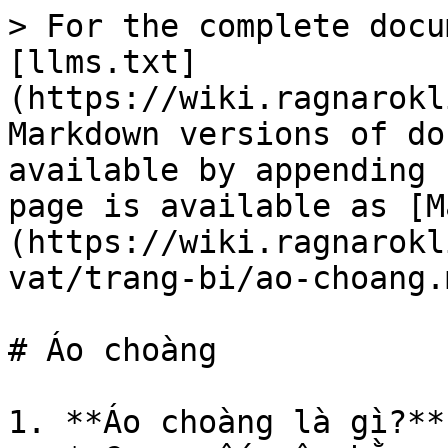
> For the complete docu
[llms.txt]
(https://wiki.ragnarokl
Markdown versions of do
available by appending 
page is available as [M
(https://wiki.ragnarokl
vat/trang-bi/ao-choang.m
# Áo choàng

1. **Áo choàng là gì?**
