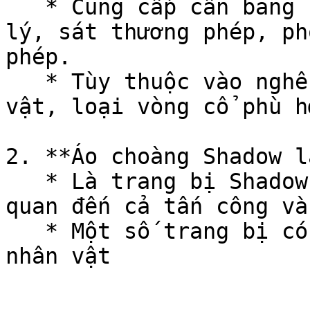
   * Cung cấp cân bằng bốn chỉ số: sát thương vật 
lý, sát thương phép, ph
phép.

   * Tùy thuộc vào nghề nghiệp và kỹ năng của nhân 
vật, loại vòng cổ phù h
2. **Áo choàng Shadow l
   * Là trang bị Shadow tăng cường chỉ số liên 
quan đến cả tấn công và
   * Một số trang bị có thể thay đổi kỹ năng của 