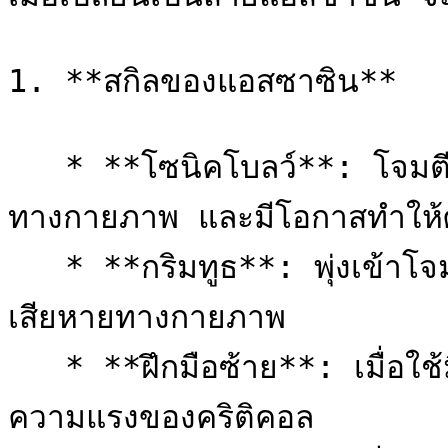
1. **สกิลของแอสซาซิน**

   * **โซนิคโบลว์**: โจมตีศัตรูอย่างรวดเร็ว สร้างความเสียหาย
ทางกายภาพ และมีโอกาสทำให้ศัต
   * **กริมทูธ**: พุ่งเข้าโจมตีศัตรูด้วยเขี้ยวอันรุนแรง สร้างความ
เสียหายทางกายภาพ

   * **ฝึกมือซ้าย**: เมื่อใช้มีดสั้น เพิ่มความเร็วในการโจมตีและ
ความแรงของคริติคอล
