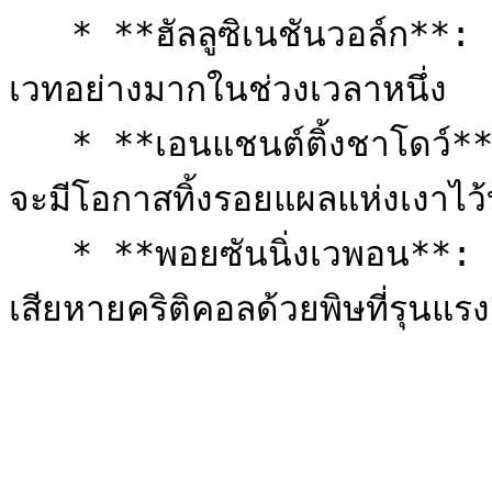
   * **ฮัลลูซิเนชันวอล์ก**: เพิ่มความเร็วเคลื่อนที่และพลังป้องกัน
เวทอย่างมากในช่วงเวลาหนึ่ง

   * **เอนแชนต์ติ้งชาโดว์**: เสริมพลังเงาให้กับอาวุธ เมื่อโจมตี
จะมีโอกาสทิ้งรอยแผลแห่งเงาไว้บ
   * **พอยซันนิ่งเวพอน**: เคลือบพิษใหม่ลงบนอาวุธ เพิ่มความ