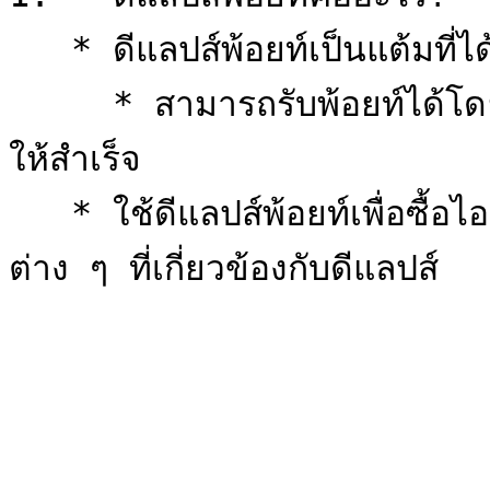
   * ดีแลปส์พ้อยท์เป็นแต้มที่ได้รับจากการซื้อดีแลปส์พาส

     * สามารถรับพ้อยท์ได้โดยการทำเควสต์รายวันในดีแลปส์พาส
ให้สำเร็จ

   * ใช้ดีแลปส์พ้อยท์เพื่อซื้อไอเท็มพิเศษในร้านค้า หรือใช้ในกิจกรรม